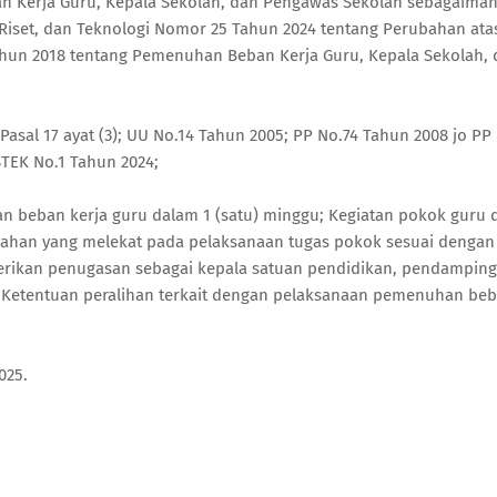
 Kerja Guru, Kepala Sekolah, dan Pengawas Sekolah sebagaiman
Riset, dan Teknologi Nomor 25 Tahun 2024 tentang Perubahan ata
hun 2018 tentang Pemenuhan Beban Kerja Guru, Kepala Sekolah, 
asal 17 ayat (3); UU No.14 Tahun 2005; PP No.74 Tahun 2008 jo PP 
TEK No.1 Tahun 2024;
an beban kerja guru dalam 1 (satu) minggu; Kegiatan pokok guru
mbahan yang melekat pada pelaksanaan tugas pokok sesuai denga
berikan penugasan sebagai kepala satuan pendidikan, pendamping
; Ketentuan peralihan terkait dengan pelaksanaan pemenuhan beb
025.