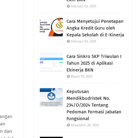
Februari 03, 2025
Cara Menyetujui Penetapan
Angka Kredit Guru oleh
Kepala Sekolah di E-Kinerja
Februari 03, 2025
Cara Sinkro SKP Triwulan I
Tahun 2025 di Aplikasi
Ekinerja BKN
Maret 19, 2025
Keputusan
Mendikbudristek No.
234/O/2024 Tentang
Pedoman Formasi Jabatan
bangan
Fungsional
kan
Desember 28, 2024
an dan