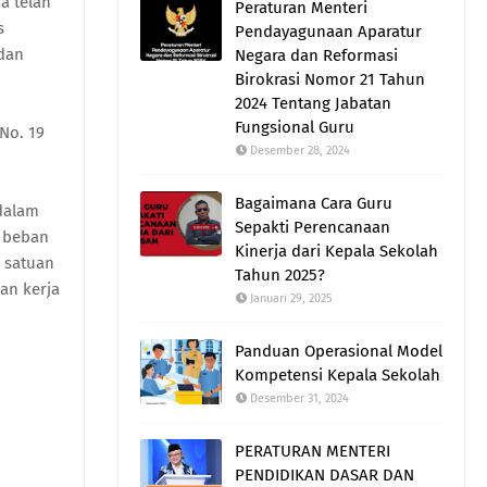
a telah
Peraturan Menteri
s
Pendayagunaan Aparatur
dan
Negara dan Reformasi
Birokrasi Nomor 21 Tahun
2024 Tentang Jabatan
Fungsional Guru
No. 19
Desember 28, 2024
Bagaimana Cara Guru
 dalam
Sepakti Perencanaan
n beban
Kinerja dari Kepala Sekolah
 satuan
Tahun 2025?
an kerja
Januari 29, 2025
Panduan Operasional Model
Kompetensi Kepala Sekolah
Desember 31, 2024
PERATURAN MENTERI
PENDIDIKAN DASAR DAN